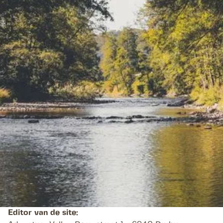
Juridische informatie
Lees de verschillende gebruiksvoorwaarden van deze
site aandachtig door voordat u de pagina's bezoekt.
Door verbinding te maken met deze site, gaat u zonder
voorbehoud akkoord met deze algemene voorwaarden.
Bovendien zijn, overeenkomstig artikel 6 van wet nr.
2004-575 van 21 juni 2004 inzake vertrouwen in de
digitale economie, de personen die verantwoordelijk
zijn voor deze website:
Editor van de site: