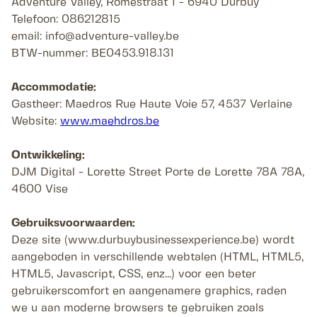
Adventure Valley, Romestraat 1 - 6940 Durbuy
Telefoon: 086212815
email: info@adventure-valley.be
BTW-nummer: BE0453.918.131
Accommodatie:
Gastheer: Maedros Rue Haute Voie 57, 4537 Verlaine
Website:
www.maehdros.be
Ontwikkeling:
DJM Digital - Lorette Street Porte de Lorette 78A 78A,
4600 Vise
Gebruiksvoorwaarden:
Deze site (www.durbuybusinessexperience.be) wordt
aangeboden in verschillende webtalen (HTML, HTML5,
HTML5, Javascript, CSS, enz...) voor een beter
gebruikerscomfort en aangenamere graphics, raden
we u aan moderne browsers te gebruiken zoals