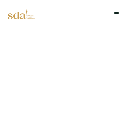
Een immersieve teambuilding waarbij uw team een
bom moet ontmantelen... samen
Offerte aanvragen