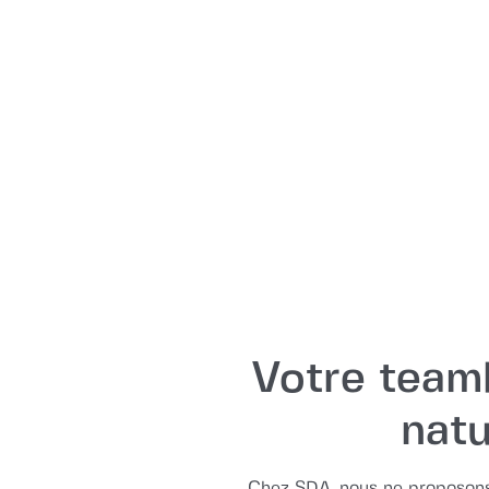
Votre teamb
natu
Chez SDA, nous ne proposons