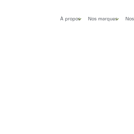
À propos
Nos marques
Nos
y, where teams c