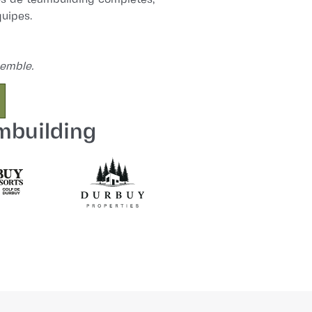
uipes.
semble.
mbuilding