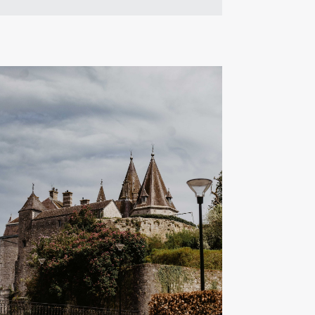
À partir de 45€ p.p.
2 à 3 heures
En savoir plus
En savoir plus
Sparkling Tasting
Un voyage pétillant à travers l'univers
des bulles, entre finesse, diversité et