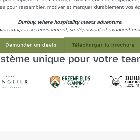
es pour rassembler, motiver et marquer durablement vos éq
Durbuy, where hospitality meets adventure.
vos équipes se reconnectent, se dépassent et avancent en
Demander un devis
Télécharger la brochure
Demander un devis
Télécharger la brochure
stème unique pour votre tea