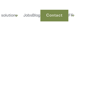
 solutions
Jobs
Blog
Contact
FR
Contact
onnect