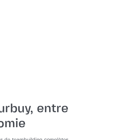
urbuy, entre
nomie
s de teambuilding complètes,