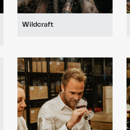
créer, shaker et déguster vos propres
cocktails ou mocktails.
À partir de 75€ p.p.
Wildcraft
À partir de 5 pers.
3 heures
En savoir plus
En savoir plus
Wildcraft