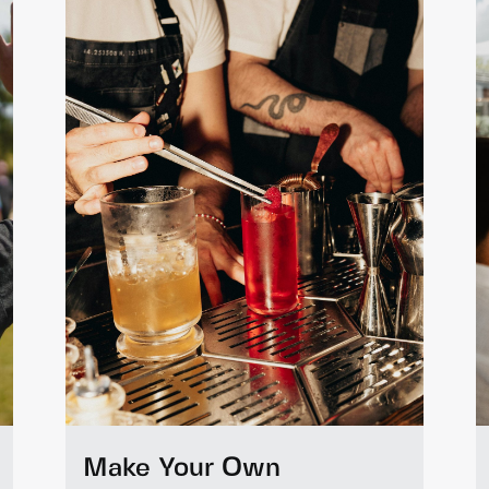
Durbuy Quest
Explorez Durbuy autrement à travers
un jeu d'énigmes et de découverte.
À partir de 35€ p.p.
Min. 10 pers.
1 heure 30
En savoir plus
Make Your Own