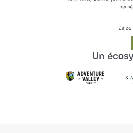
pensé
Là où 
Un écosy