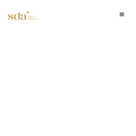
Une expérience multi-activités sportive pour relever
les plus grands défis d'Adventure Valley.
Demander un devis