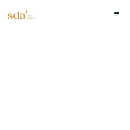
Een onderdompeling in erfgoed en degustatie in het
hart van het Kasteel van Durbuy.
Offerte aanvragen